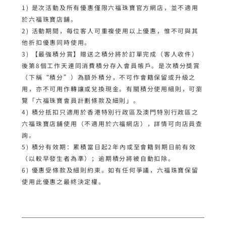
1) 是次活動及所有優惠僅限六福珠寶官方網店，並不適用
於六福珠寶店舖。

2) 活動期間，每位客人可重複使用以上優惠，惟不可與其
他折扣優惠同時使用。

3) 【最強積分賞】贈送之積分將於訂單完成（客人收件）
後第8個工作天連同消費積分存入會員帳戶。是次積分獎賞
（下稱“積分”）為額外積分，不可作會籍保留或升級之
用，亦不可用作轉讓或兌換現金。有關積分使用細則，可瀏
覽
「六福珠寶會員計劃條款及細則」
。

4) 積分抵扣只適用於香港特別行政區及澳門特別行政區之
六福珠寶店舖使用（不適用於六福網店），詳情可向店員查
詢。

5) 積分有效期：累積當日起2年內或至會籍到期日前有效
（以較早發生者為準）；逾期積分將被自動扣除。

6) 優惠受條款及細則約束。如有任何爭議，六福珠寶保留
使用此優惠之最終決定權。