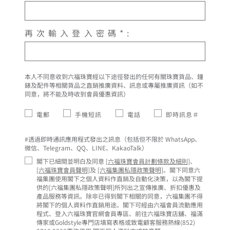
再次輸入登入密碼*:
本人不同意收到六福珠寶經以下途徑發出的任何有關珠寶貨品、鐘
錶及配件等相關貨品之直銷推廣資料、訊息或專屬推廣資訊（如不
同意，將不能及時收到會員優惠資訊）
電郵
手機短訊
電話
即時訊息＃
#透過即時通訊應用程式發出之訊息（包括但不限於 WhatsApp、
微信、Telegram、QQ、LINE、KakaoTalk）
閣下已細閱並明白及同意
[六福珠寶會員計劃條款及細則]
、
[六福珠寶會員聲明]
及
[六福集團私隱政策聲明]
。閣下同意六
福集團使用閣下之個人資料作直銷及自動化決策，以為閣下提
供的[六福集團私隱政策聲明]所列出之宣傳推廣、折扣優惠及
產品服務等資訊。除非已得到閣下相關的同意，六福集團不得
將閣下的個人資料作直銷用途。閣下可經由六福會員流動應用
程式、登入六福珠寶官網會員專區、前往六福珠寶店舖、福滿
傳家或Goldstyle專門店填寫表格或致電顧客服務熱線(852)