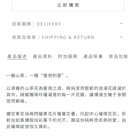
立即購買
送貨服務｜DELIVERY
退貨及換貨｜SHIPPING & RETURN
產品描述
產品資料
附加服務
產品保養
貨品包裝
一瓣山茶，一種“理想的愛”。

以清雅的山茶花為靈感之源，將純潔而堅韌的浪漫花語凝於
其中，細膩雕琢玲瓏凝香的每一片花瓣，讓爛漫生機于身間
悠然縈繞。

鏤空車花絲與閃耀車花片層層交疊，托起中心璀璨花蕊，折
射出如黃鑽般炫彩萬千的光芒。願這份純粹而炙熱的愛，自
此璀璨綻放恒久煥彩。