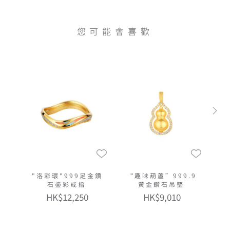
您可能會喜歡
"洛彩環"999足金鑽
“趣味葫蘆”999.9
石鎏彩戒指
黃金鑽石吊墜
HK$12,250
HK$9,010