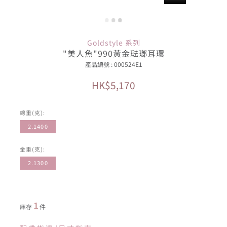
Goldstyle 系列
"美人魚"990黃金琺瑯耳環
產品編號 : 000524E1
HK$5,170
總重(克):
2.1400
金重(克):
2.1300
1
庫存
件