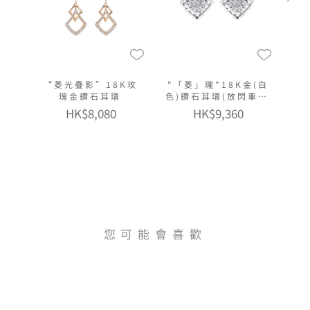
“菱光疊影”18K玫
"「菱」瓏"18K金(白
瑰金鑽石耳環
色)鑽石耳環(放閃車花
工藝)
HK$8,080
HK$9,360
您可能會喜歡