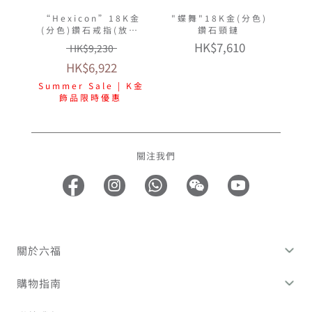
“Hexicon”18K金
"蝶舞"18K金(分色)
(分色)鑽石戒指(放閃
鑽石頸鏈
車花工藝)
HK$7,610
HK$9,230
HK$6,922
Summer Sale | K金
飾品限時優惠
關注我們
關於六福
購物指南