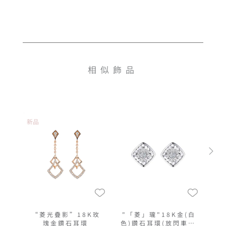
相似飾品
新品
“菱光疊影”18K玫
"「菱」瓏"18K金(白
瑰金鑽石耳環
色)鑽石耳環(放閃車花