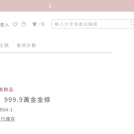
繁
簡
/登入
主題
會員計劃
 人氣飾品
999.9黃金金條
8GA-1
分行庫存