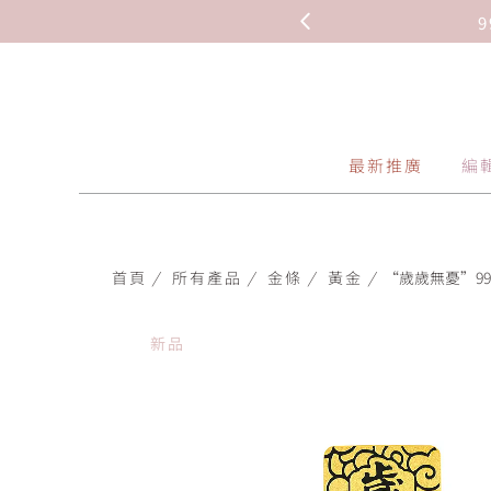
 HKD 1,330.5(克)
最新推廣
編
首頁
/
所有產品
/
金條
/
黃金
/
“歲歲無憂”999.
新品