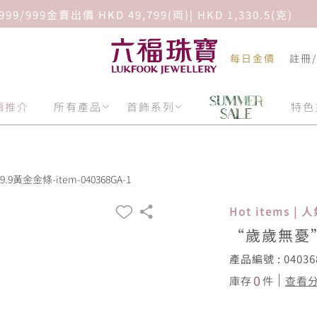
限時免費香港地區送貨｜立即選購
每日金價
註冊
輯推介
所有產品
首飾系列
特色
9黃金金條-item-040368GA-1
Hot items |
“歲歲無憂”
產品編號 : 04036
0
庫存
件
查看