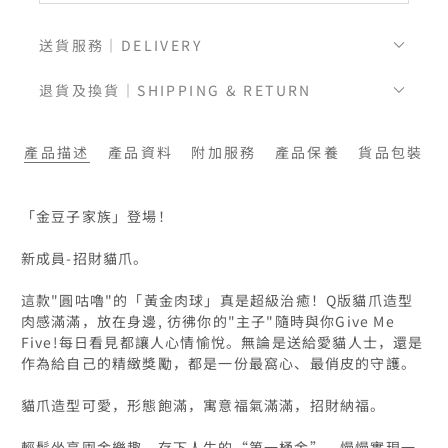
送貨服務｜DELIVERY
退貨及換貨｜SHIPPING & RETURN
產品描述
產品資料
附加服務
產品保養
貨品包裝
「金豆子家族」登場！

新成員-招財貓爪。

這款"圓咕嚕"的「黃金肉球」真是超級治癒！Q版貓爪造型
肉感滿滿，放在身邊, 彷彿你的"主子"隨時與你Give Me 
Five!每日看見都讓人心情愉悅。無論是送給愛貓人士，還是
作為給自己的精緻獎勵，都是一份最窩心、最俏皮的守護。

貓爪造型可愛，形態飽滿，寓意福氣滿滿，招財納福。

輕鬆坐享囤金樂趣，存下⼈⽣的“第⼀桶⾦”，慢慢實現⼀