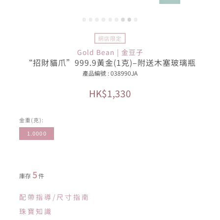
網店限定
Gold Bean | 金豆子
“招財貓爪”999.9黃金(1克)–附送木塞玻璃瓶
產品編號 : 038990JA
HK$1,330
金重(克):
1.0000
5
庫存
件
配帶指導/尺寸指南
珠寶知識