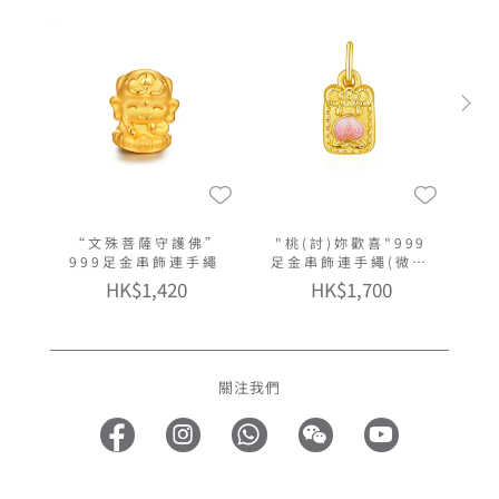
“文殊菩薩守護佛”
"桃(討)妳歡喜"999
999足金串飾連手繩
足金串飾連手繩(微硬
金工藝)
HK$1,420
HK$1,700
關注我們