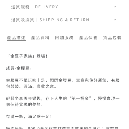
送貨服務｜DELIVERY
退貨及換貨｜SHIPPING & RETURN
產品描述
產品資料
附加服務
產品保養
貨品包裝
「金豆子家族」登場！

成員-金腰豆。

金腰豆不單玩味十足，閃閃金腰豆，寓意兜住好運氣，有腰
包鼓鼓、圓滿、豐收之意。

輕鬆坐享囤金樂趣，存下⼈⽣的“第⼀桶⾦”，慢慢實現⼀
個個待兌現的夢想。

存滿一瓶，滿足感十足！

簡約設計，999.9黃金材質打造亮面效果的金腰豆；富有質