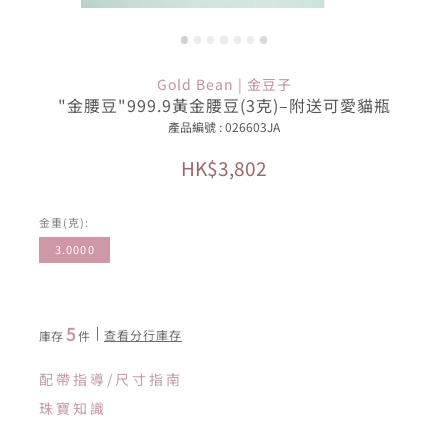
Gold Bean | 金豆子
"金腰豆"999.9黃金腰豆(3克)–附送可愛貓瓶
產品編號 : 026603JA
HK$3,802
金重(克):
3.0000
5
查看分行庫存
庫存
件
配帶指導/尺寸指南
珠寶知識