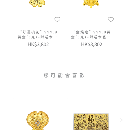
“好運桃花”999.9
“金錢龜”999.9黃
黃金(3克)–附送木塞
金(3克)–附送木塞玻
玻璃瓶
璃瓶
HK$3,802
HK$3,802
您可能會喜歡