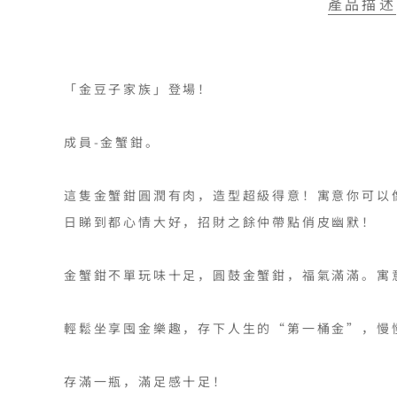
產品描述
「金豆子家族」登場！

成員-金蟹鉗。

這隻金蟹鉗圓潤有肉，造型超級得意！寓意你可以
日睇到都心情大好，招財之餘仲帶點俏皮幽默！

金蟹鉗不單玩味十足，圓鼓金蟹鉗，福氣滿滿。寓意
輕鬆坐享囤金樂趣，存下⼈⽣的“第⼀桶⾦”，慢慢
存滿一瓶，滿足感十足！
