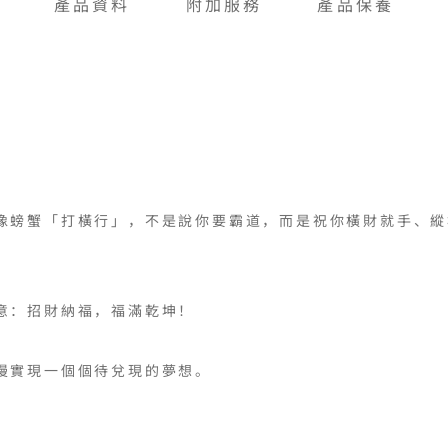
產品資料
附加服務
產品保養
像螃蟹「打橫行」，不是說你要霸道，而是祝你橫財就手、縱
：招財納福，福滿乾坤！

實現⼀個個待兌現的夢想。
