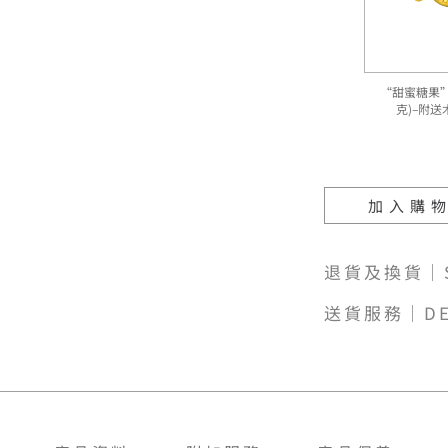
“甜蜜糖果”9
克)–附
加入購
退貨及換貨｜SH
送貨服務｜DE