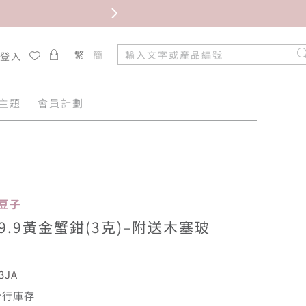
限時免
繁
簡
/登入
主題
會員計劃
金豆子
99.9黃金蟹鉗(3克)–附送木塞玻
3JA
分行庫存