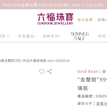
9999/999金賣出價 HKD 49,638(両)| HKD 1,326.2(克)
每日金價
註冊
輯推介
所有產品
首飾系列
特色
.9黃金蟹鉗(3克)–附送木塞玻璃瓶-item-036293JA
Gold Bean | 
"金蟹鉗"9
璃瓶
產品編號 : 03629
4
庫存
件
查看