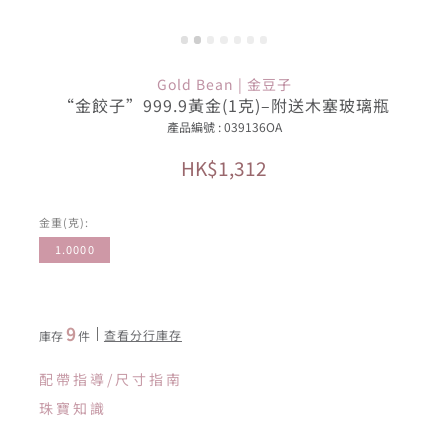
Gold Bean | 金豆子
“金餃子”999.9黃金(1克)–附送木塞玻璃瓶
產品編號 : 039136OA
HK$1,312
金重(克):
1.0000
9
查看分行庫存
庫存
件
配帶指導/尺寸指南
珠寶知識