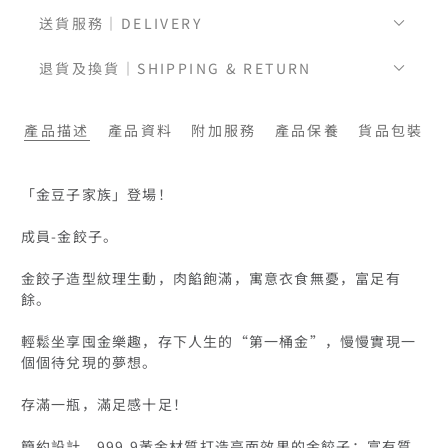
送貨服務｜DELIVERY
退貨及換貨｜SHIPPING & RETURN
產品描述
產品資料
附加服務
產品保養
貨品包裝
「金豆子家族」登場！

成員-金餃子。

金餃子造型紋理生動，肉餡飽滿，寓意衣食無憂，富足有
餘。

輕鬆坐享囤金樂趣，存下⼈⽣的“第⼀桶⾦”，慢慢實現⼀
個個待兌現的夢想。

存滿一瓶，滿足感十足！

簡約設計，999.9黃金材質打造亮面效果的金餃子；富有質