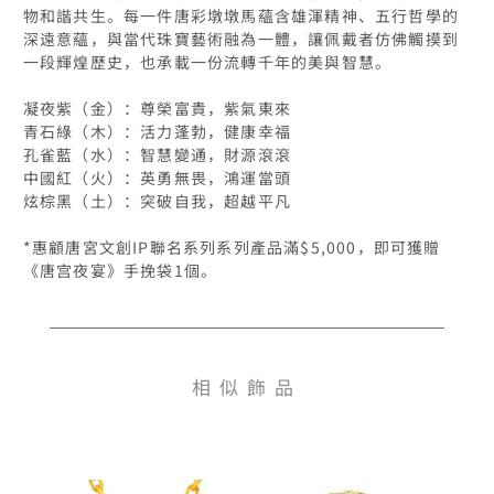
物和諧共生。每一件唐彩墩墩馬蘊含雄渾精神、五行哲學的
深遠意蘊，與當代珠寶藝術融為一體，讓佩戴者仿佛觸摸到
一段輝煌歷史，也承載一份流轉千年的美與智慧。

凝夜紫（金）：尊榮富貴，紫氣東來

青石綠（木）：活力蓬勃，健康幸福

孔雀藍（水）：智慧變通，財源滾滾

中國紅（火）：英勇無畏，鴻運當頭

炫棕黑（土）：突破自我，超越平凡

*惠顧唐宮文創IP聯名系列系列產品滿$5,000，即可獲贈
《唐宫夜宴》手挽袋1個。
相似飾品