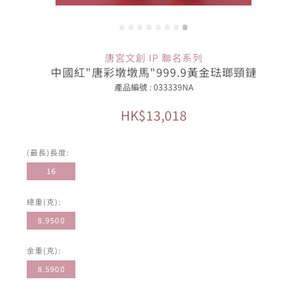
唐宮文創 IP 聯名系列
中國紅"唐彩墩墩馬"999.9黃金琺瑯頸鏈
產品編號 : 033339NA
HK$13,018
(最長)長度:
16
總重(克):
8.9500
金重(克):
8.5900