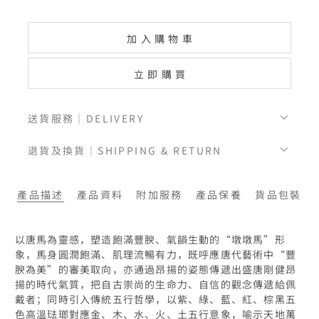
加入購物車
立即購買
送貨服務｜DELIVERY
退貨及換貨｜SHIPPING & RETURN
產品描述
產品資料
附加服務
產品保養
貨品包裝
以唐馬為靈感，塑造飽滿豐腴、氣韻生動的“墩墩馬”形
象，馬身圓潤飽滿、肌理流暢有力，既呼應唐代藝術中“豐
腴為美”的審美取向，亦通過昂揚的姿態傳遞出盛唐剛健昂
揚的時代氣質，把自古崇尚的生命力、自信的觀念傳遞給佩
戴者；同時引入傳統五行哲學，以紫、綠、藍、紅、棕黑五
色高溫琺瑯對應金、木、水、火、土五行意象，喻示天地萬