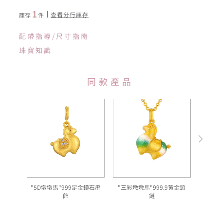
1
查看分行庫存
庫存
件
配帶指導/尺寸指南
珠寶知識
同款產品
"5D墩墩馬"999足金鑽石串
"三彩墩墩馬"999.9黃金頸
青
飾
鏈