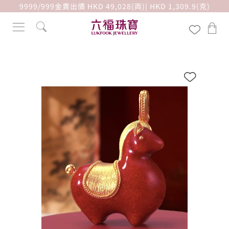
9999/999金賣出價 HKD 49,028(両)| HKD 1,309.9(克)