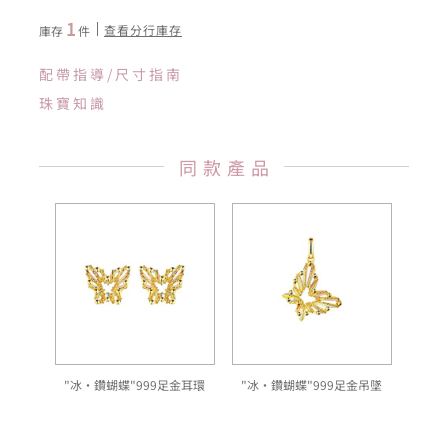
1
查看分行庫存
庫存
件
配帶指導/尺寸指南
珠寶知識
同款產品
"冰·鑽蝴蝶"999足金耳環
"冰·鑽蝴蝶"999足金吊墜