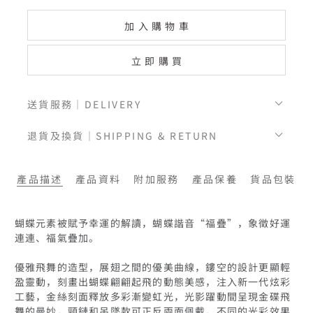
加入購物車
立即購買
送貨服務｜DELIVERY
退貨及換貨｜SHIPPING & RETURN
產品描述
產品資料
附加服務
產品保養
貨品包裝
蝴蝶元素被賦予幸運的解讀，蝴蝶諧音“福疊”，象徵好運
連連、福氣疊加。

優雅飛舞的造型，展翅之間的優美曲線，鏤空的設計更顯輕
盈靈動，刻畫出蝴蝶翩翩起飛的動態美感，注入新一代炫彩
工藝，金絲刻面釋放多彩漸變虹光，光影躍動間呈現金碟飛
舞的曼妙，頸鏈和吊墜款可正反兩面佩戴，不同的光彩效果