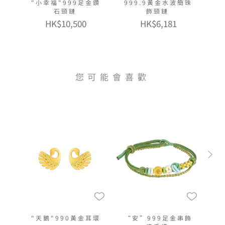
"小幸福"999足金鑽
999.9黃金水波簡珠
石頸鏈
飾頸鏈
HK$10,500
HK$6,181
您可能會喜歡
"天鵝"990黃金耳環
“安”999足金串飾