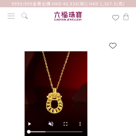
9999/999金賣出價 HKD 48,938(両)| HKD 1,307.5(克)