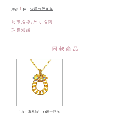
1
查看分行庫存
庫存
件
配帶指導/尺寸指南
珠寶知識
同款產品
"冰‧鑽馬蹄"999足金頸鏈