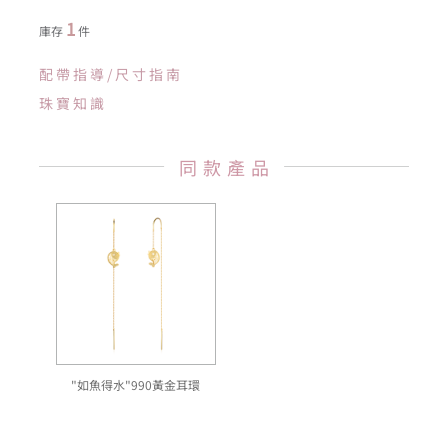
1
庫存
件
配帶指導/尺寸指南
珠寶知識
同款產品
"如魚得水"990黃金耳環