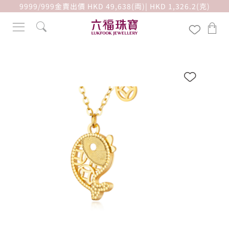
9999/999金賣出價 HKD 49,638(両)| HKD 1,326.2(克)