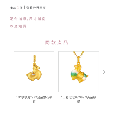
1
查看分行庫存
庫存
件
配帶指導/尺寸指南
珠寶知識
同款產品
"5D墩墩馬"999足金鑽石串
"三彩墩墩馬"999.9黃金頸
青
飾
鏈