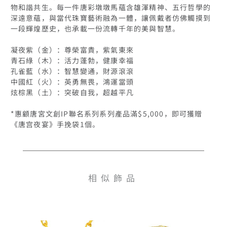
物和諧共生。每一件唐彩墩墩馬蘊含雄渾精神、五行哲學的
深遠意蘊，與當代珠寶藝術融為一體，讓佩戴者仿佛觸摸到
一段輝煌歷史，也承載一份流轉千年的美與智慧。

凝夜紫（金）：尊榮富貴，紫氣東來

青石綠（木）：活力蓬勃，健康幸福

孔雀藍（水）：智慧變通，財源滾滾

中國紅（火）：英勇無畏，鴻運當頭

炫棕黑（土）：突破自我，超越平凡

*惠顧唐宮文創IP聯名系列系列產品滿$5,000，即可獲贈
《唐宫夜宴》手挽袋1個。
相似飾品