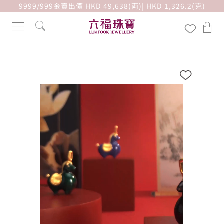
9999/999金賣出價 HKD 49,638(両)| HKD 1,326.2(克)