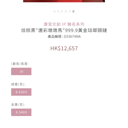
唐宮文創 IP 聯名系列
炫棕黑"唐彩墩墩馬"999.9黃金琺瑯頸鏈
產品編號 : 033674NA
HK$12,657
(最長)長度:
16
總重(克):
8.6300
金重(克):
8.2400