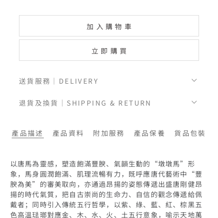
加入購物車
立即購買
送貨服務｜DELIVERY
退貨及換貨｜SHIPPING & RETURN
產品描述
產品資料
附加服務
產品保養
貨品包裝
以唐馬為靈感，塑造飽滿豐腴、氣韻生動的“墩墩馬”形
象，馬身圓潤飽滿、肌理流暢有力，既呼應唐代藝術中“豐
腴為美”的審美取向，亦通過昂揚的姿態傳遞出盛唐剛健昂
揚的時代氣質，把自古崇尚的生命力、自信的觀念傳遞給佩
戴者；同時引入傳統五行哲學，以紫、綠、藍、紅、棕黑五
色高溫琺瑯對應金、木、水、火、土五行意象，喻示天地萬