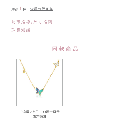
1
查看分行庫存
庫存
件
配帶指導/尺寸指南
珠寶知識
同款產品
“浪漫之約”999足金貝母
鑽石頸鏈