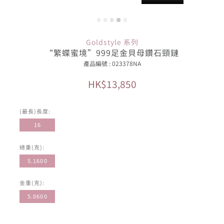
Goldstyle 系列
“繁蝶蜜境”999足金貝母鑽石頸鏈
產品編號 : 023378NA
HK$13,850
(最長)長度:
16
總重(克):
5.1600
金重(克):
5.0600