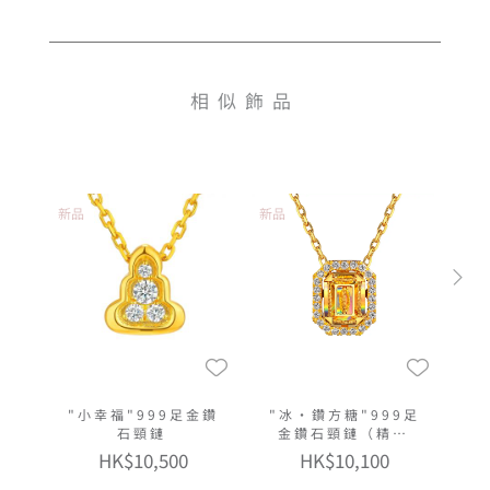
相似飾品
新品
新品
"小幸福"999足金鑽
"冰·鑽方糖"999足
石頸鏈
金鑽石頸鏈（精緻
款）
HK$10,500
HK$10,100