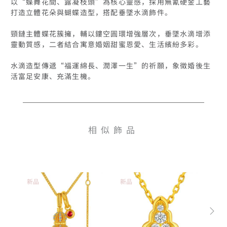
以“蝶舞花間、露凝枝頭”為核心靈感，採用無氰硬金工藝
打造立體花朵與蝴蝶造型，搭配垂墜水滴飾件。

頸鏈主體蝶花簇擁，輔以鏤空圓環增強層次，垂墜水滴增添
靈動質感，二者結合寓意婚姻甜蜜恩愛、生活繽紛多彩。

水滴造型傳遞“福運綿長、潤澤一生”的祈願，象徵婚後生
相似飾品
新品
新品