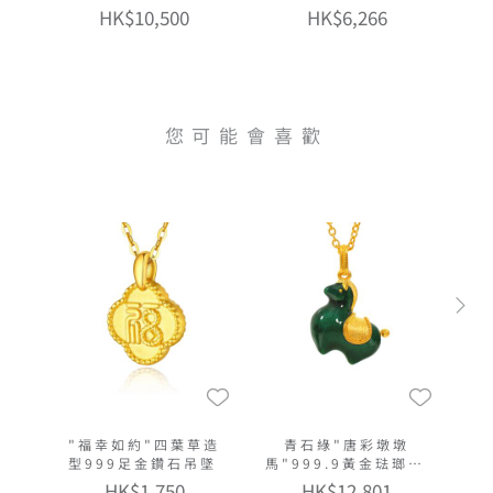
HK$10,500
HK$6,266
您可能會喜歡
"福幸如約"四葉草造
青石綠"唐彩墩墩
型999足金鑽石吊墜
馬"999.9黃金琺瑯頸
鏈
HK$1,750
HK$12,801