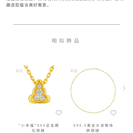
相似飾品
新品
新品
"小幸福"999足金鑽
999.9黃金水波簡珠
石頸鏈
飾頸鏈