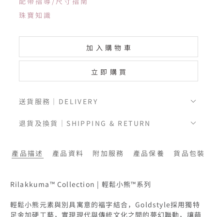
配帶指導/尺寸指南
珠寶知識
加入購物車
立即購買
送貨服務｜DELIVERY
退貨及換貨｜SHIPPING & RETURN
產品描述
產品資料
附加服務
產品保養
貨品包裝
Rilakkuma™ Collection | 輕鬆小熊™系列

輕鬆小熊元素與別具寓意的褔字結合，Goldstyle採用獨特
足金加硬工藝，實現現代與傳統文化之間的夢幻聯動，讓萌