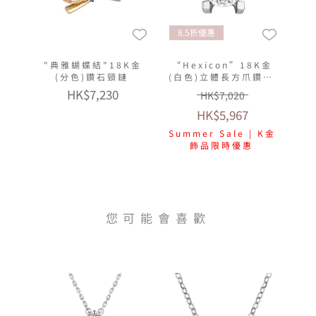
8.5折優惠
"典雅蝴蝶結"18K金
“Hexicon”18K金
(分色)鑽石頸鏈
(白色)立體長方爪鑽石
頸鏈(放閃車花工藝)
HK$7,230
HK$7,020
HK$5,967
Summer Sale | K金
飾品限時優惠
您可能會喜歡