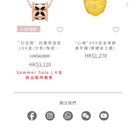
6.5折優惠
"幻花筒" 四葉草造型
"心晴"999足金串飾
18K金(分色)陶瓷頸
連手繩(微硬金工藝)
鏈
HK$1,270
HK$4,800
HK$3,120
Summer Sale | K金
飾品限時優惠
關注我們