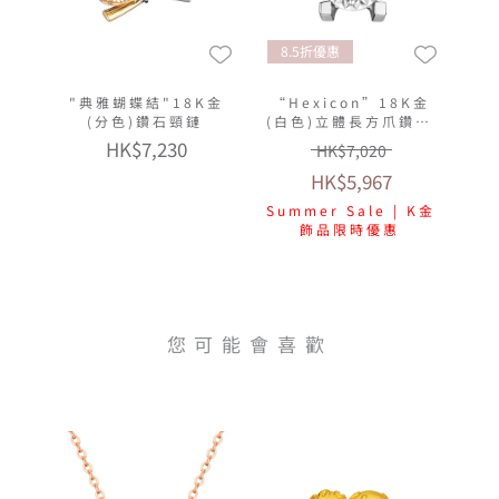
8.5折優惠
"典雅蝴蝶結"18K金
“Hexicon”18K金
(分色)鑽石頸鏈
(白色)立體長方爪鑽石
頸鏈(放閃車花工藝)
HK$7,230
HK$7,020
HK$5,967
Summer Sale | K金
飾品限時優惠
您可能會喜歡