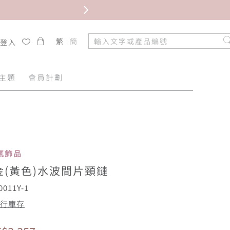
限時免
繁
簡
/登入
主題
會員計劃
 人氣飾品
金(黃色)水波間片頸鏈
011Y-1
行庫存