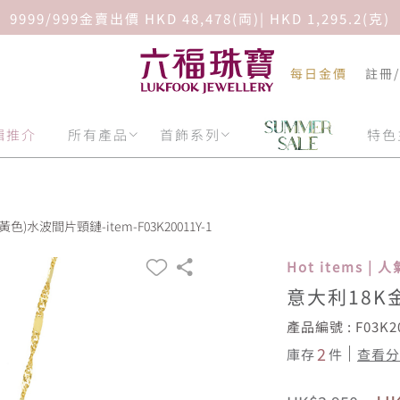
9999/999金賣出價 HKD 48,478(両)| HKD 1,295.2(克)
每日金價
註冊
輯推介
所有產品
首飾系列
特色
色)水波間片頸鏈-item-F03K20011Y-1
Hot items |
意大利18K
產品編號 : F03K20
2
庫存
件
查看分