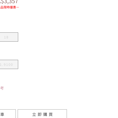
$3,357
K金飾品限時優惠
18
1.9100
參考
物車
立即購買