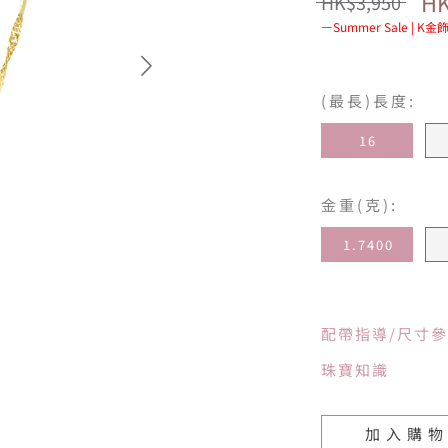
HK
HK$3,950
Summer Sale | 
(最長)長度:
16
金重(克):
1.7400
配帶指導/尺寸
珠寶知識
加入購