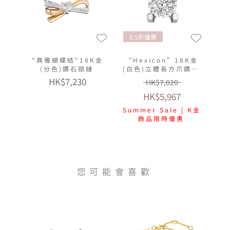
8.5折優惠
"典雅蝴蝶結"18K金
“Hexicon”18K金
(分色)鑽石頸鏈
(白色)立體長方爪鑽石
頸鏈(放閃車花工藝)
HK$7,230
HK$7,020
HK$5,967
Summer Sale | K金
飾品限時優惠
您可能會喜歡