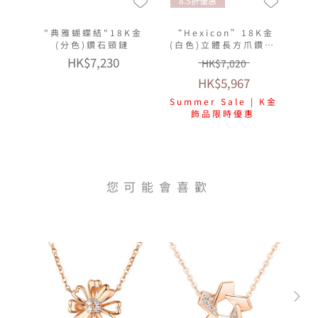
8.5折優惠
"典雅蝴蝶結"18K金
“Hexicon”18K金
(分色)鑽石頸鏈
(白色)立體長方爪鑽石
頸鏈(放閃車花工藝)
HK$7,230
HK$7,020
HK$5,967
Summer Sale | K金
飾品限時優惠
您可能會喜歡