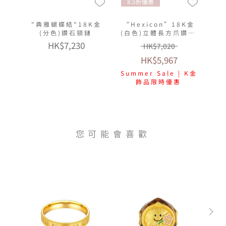
8.5折優惠
"典雅蝴蝶結"18K金
“Hexicon”18K金
(分色)鑽石頸鏈
(白色)立體長方爪鑽石
頸鏈(放閃車花工藝)
HK$7,230
HK$7,020
HK$5,967
Summer Sale | K金
飾品限時優惠
您可能會喜歡