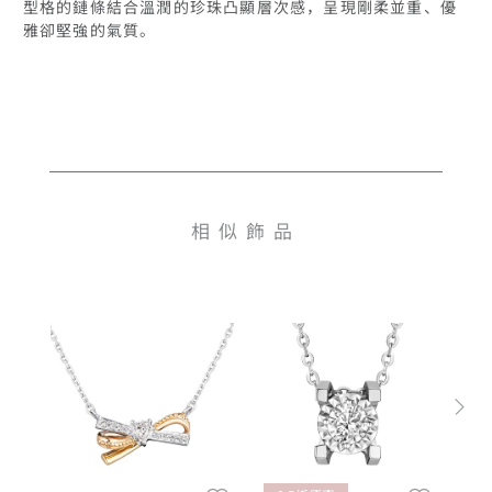
型格的鏈條結合溫潤的珍珠凸顯層次感，呈現剛柔並重、優
雅卻堅強的氣質。
相似飾品