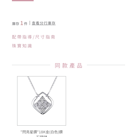
1
查看分行庫存
庫存
件
配帶指導/尺寸指南
珠寶知識
同款產品
"閃亮星鑽"18K金(白色)鑽
石頸鏈