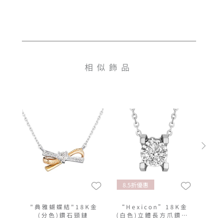
相似飾品
8.5折優惠
"典雅蝴蝶結"18K金
“Hexicon”18K金
(分色)鑽石頸鏈
(白色)立體長方爪鑽石