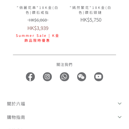
"俏麗花串"18K金(白
"嫣然繁花"18K金(白
色)鑽石戒指
色)鑽石頸鏈
HK$5,750
HK$6,060
HK$3,939
Summer Sale | K金
飾品限時優惠
關注我們
關於六福
購物指南