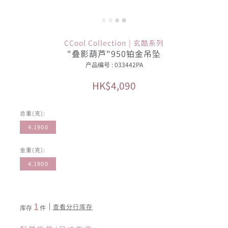
CCool Collection | 玄酷系列
"叠影葫芦"950铂金吊坠
产品编号 : 033442PA
HK$4,090
总重(克):
4.1900
金重(克):
4.1900
1
查看分行库存
库存
件