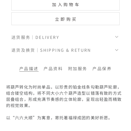
加入购物车
立即购买
送货服务｜DELIVERY
退货及换货｜SHIPPING & RETURN
产品描述
产品资料
附加服务
产品保养
将葫芦转化为时尚单品，以珍贵的铂金线条勾勒葫芦轮廓，
结合镂空结构，将不同大小六个葫芦造型以错落有致的方式
层叠组合，形成充满节奏感的立体轮廓，呈现出轻盈而精致
的视觉效果。

以“六六大顺”为寓意，寄托著福禄成团的美好祈愿。