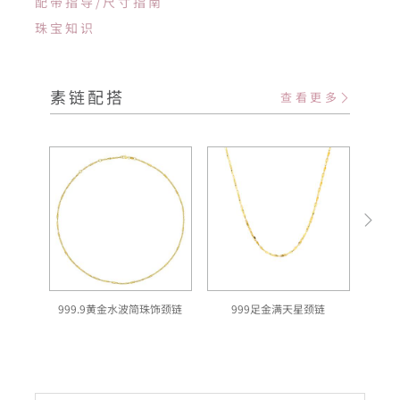
配带指导/尺寸指南
珠宝知识
素链配搭
查看更多
999.9黄金水波简珠饰颈链
999足金满天星颈链