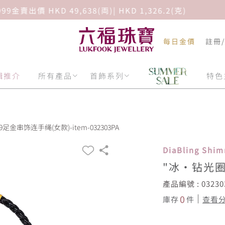
限時免費香港地區送貨｜立即選購
每日金價
註冊
輯推介
所有產品
首飾系列
特色
足金串饰连手绳(女款)-item-032303PA
DiaBling Sh
"冰‧钻光圈
產品編號 : 03230
0
庫存
件
查看