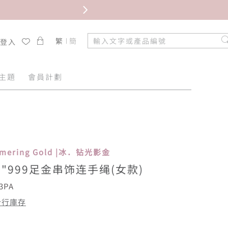
繁
簡
/登入
主題
會員計劃
immering Gold |冰．钻光影金
"999足金串饰连手绳(女款)
3PA
分行庫存