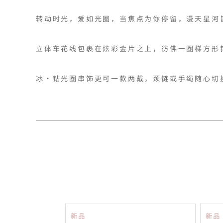
转动时光，爱如光圈，当焦点为你停留，漫天星河
立体车花线包裹在炫彩金片之上，彷佛一圈梯方形
冰‧钻光圈串饰更可一款两戴，颈链或手绳随心切
新品
新品