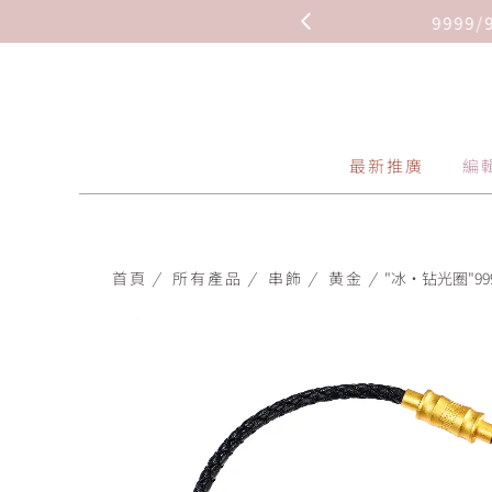
 HKD 1,326.2(克)
最新推廣
編
首頁
/
所有產品
/
串飾
/
黄金
/
"冰‧钻光圈"999