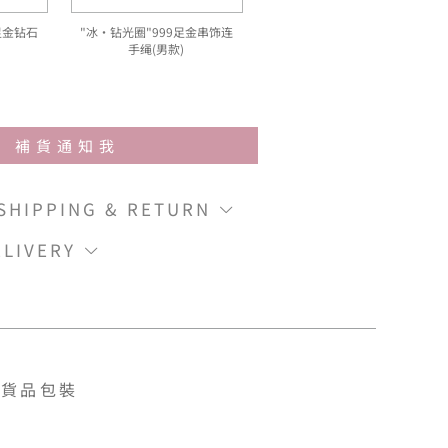
足金钻石
"冰‧钻光圈"999足金串饰连
手绳(男款)
補貨通知我
IPPING & RETURN
LIVERY
貨品包裝