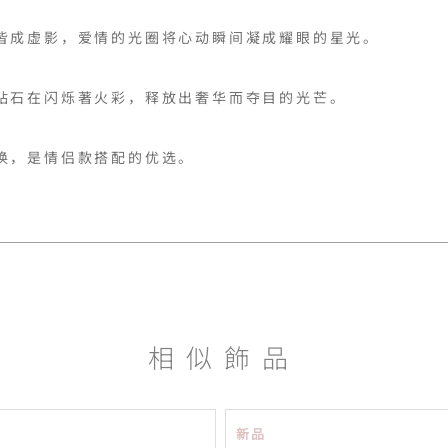
皆成虚影，爱情的光圈将心动瞬间凝成耀眼的星光。

钻石在闪烁著火彩，释放出奢华而夺目的光芒。

换，是情侣款搭配的优选。
相似飾品
新品