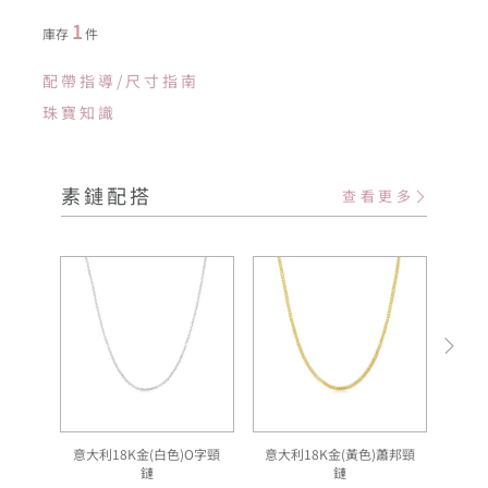
1
庫存
件
配帶指導/尺寸指南
珠寶知識
素鏈配搭
查看更多
意大利18K金(白色)O字頸
意大利18K金(黃色)蕭邦頸
意
鏈
鏈