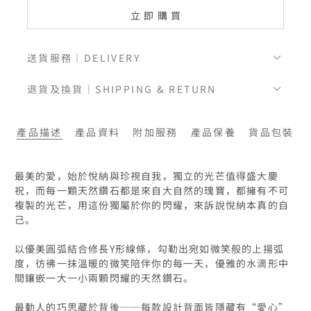
立即購買
送貨服務｜DELIVERY
退貨及換貨｜SHIPPING & RETURN
產品描述
產品資料
附加服務
產品保養
貨品包裝
最美的愛，始於悅納與珍視自我，獨立的光芒值得盛大慶
祝，而每一顆天然鑽石都是來自大自然的瑰寶，都擁有不可
複製的光芒，用這份獨屬於你的閃耀，來訴說悅納本真的自
己。

以優美圓弧結合修長Y形線條，勾勒出宛如微笑般的上揚弧
度，彷彿一抹溫暖的微笑陪伴你的每一天，優雅的水滴形中
間鑲嵌一大一小兩顆閃耀的天然鑽石。

最動人的巧思藏於背後──每款設計背面皆隱藏有“愛心”