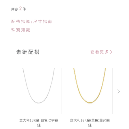
2
庫存
件
配帶指導/尺寸指南
珠寶知識
素鏈配搭
查看更多
意大利18K金(白色)O字頸
意大利18K金(黃色)蕭邦頸
意
鏈
鏈