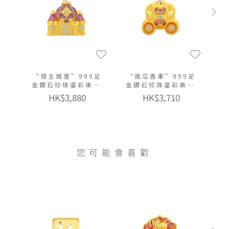
“領主城堡”999足
“南瓜香車”999足
金鑽石珍珠鎏彩串飾
金鑽石珍珠鎏彩串飾
連手繩
連手繩
HK$3,880
HK$3,710
您可能會喜歡