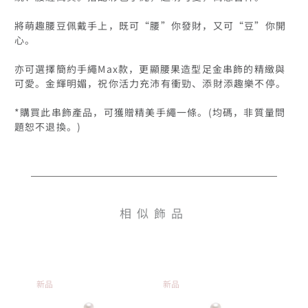
將萌趣腰豆佩戴手上，既可“腰”你發財，又可“豆”你開
心。

亦可選擇簡約手繩Max款，更顯腰果造型足金串飾的精緻與
可愛。金輝明媚，祝你活力充沛有衝勁、添財添趣樂不停。

*購買此串飾產品，可獲贈精美手繩一條。(均碼，非質量問
題恕不退換。)

相似飾品
新品
新品