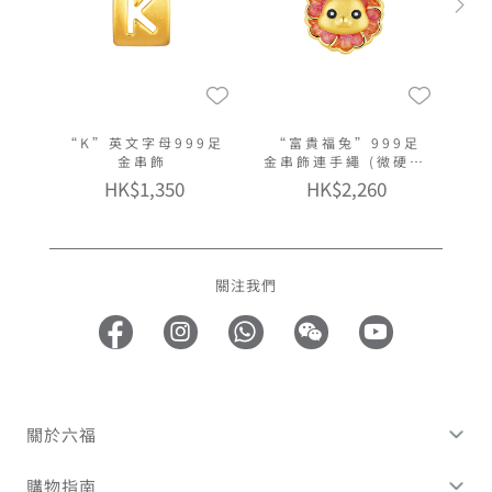
“K”英文字母999足
“富貴福兔”999足
金串飾
金串飾連手繩 (微硬金
工藝)
HK$1,350
HK$2,260
關注我們
關於六福
購物指南