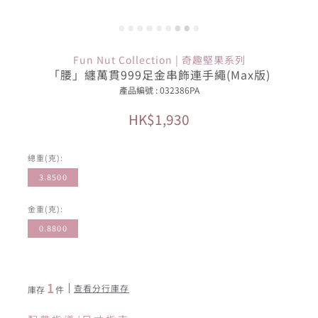
Fun Nut Collection | 奇趣堅果系列
「腰」纏萬貫999足金串飾連手繩(Max版)
產品編號 : 032386PA
HK$1,930
總重(克):
3.8500
金重(克):
0.8800
1
查看分行庫存
庫存
件