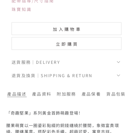
配帶指導/尺寸指南
珠寶知識
加入購物車
立即購買
送貨服務｜DELIVERY
退貨及換貨｜SHIPPING & RETURN
產品描述
產品資料
附加服務
產品保養
貨品包裝
「奇趣堅果」系列黃金首飾萌趣登場！

腰果萌寶以一圈鎏彩點綴的銅錢纏繞於腰間，象徵富貴環
繞、腰纏萬貫。搭配彩色手繩，超萌可愛，寓意吉祥。 
