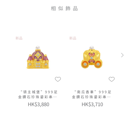
相似飾品
新品
新品
“領主城堡”999足
“南瓜香車”999足
金鑽石珍珠鎏彩串飾
金鑽石珍珠鎏彩串飾
連手繩
連手繩
HK$3,880
HK$3,710