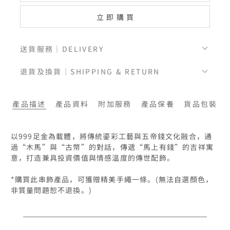
立即購買
送貨服務｜DELIVERY
退貨及換貨｜SHIPPING & RETURN
產品描述
產品資料
附加服務
產品保養
貨品包裝
以999足金為載體，將傳統鎏彩工藝與五帝錢文化融合，通
過“木馬”與“古幣”的對話，傳遞“馬上有錢”的吉祥寓
意，打造兼具投資價值與情感溫度的傳世配飾。

*購買此串飾產品，可獲贈精美手繩一條。(無法自選顏色，
非質量問題恕不退換。)