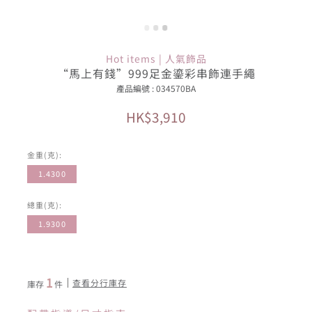
Hot items | 人氣飾品
“馬上有錢”999足金鎏彩串飾連手繩
產品編號 : 034570BA
HK$3,910
金重(克):
1.4300
總重(克):
1.9300
1
查看分行庫存
庫存
件