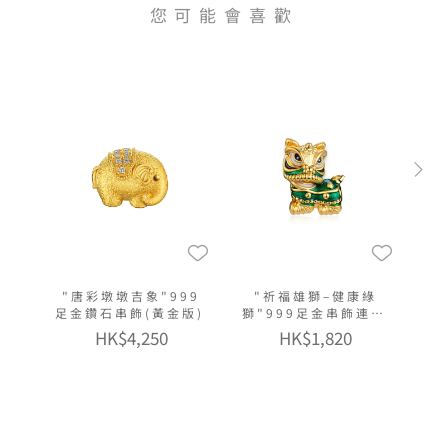
您可能會喜歡
"唐彩墩墩吉象"999
"祈福雄獅–健康綠
足金鑽石串飾(黃金版)
獅"999足金串飾連手
繩
HK$4,250
HK$1,820