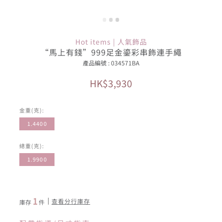
Hot items | 人氣飾品
“馬上有錢”999足金鎏彩串飾連手繩
產品編號 : 034571BA
HK$3,930
金重(克):
1.4400
總重(克):
1.9900
1
查看分行庫存
庫存
件