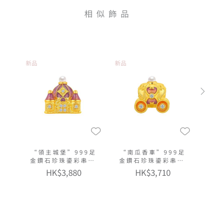
相似飾品
新品
新品
“領主城堡”999足
“南瓜香車”999足
金鑽石珍珠鎏彩串飾
金鑽石珍珠鎏彩串飾
連手繩
連手繩
HK$3,880
HK$3,710