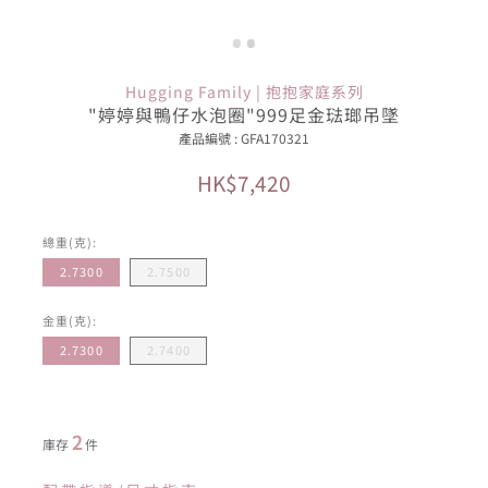
Hugging Family | 抱抱家庭系列
"婷婷與鴨仔水泡圈"999足金琺瑯吊墜
產品編號 : GFA170321
HK$7,420
總重(克):
2.7300
2.7500
金重(克):
2.7300
2.7400
2
庫存
件