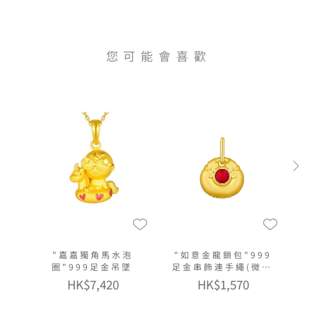
您可能會喜歡
"嘉嘉獨角馬水泡
"如意金龍鎖包"999
圈"999足金吊墜
足金串飾連手繩(微硬
金工藝)
HK$7,420
HK$1,570