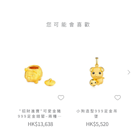
您可能會喜歡
"招財進寶"可愛金豬
小狗造型999足金吊
999足金錢罌–兩種大
墜
小選擇
HK$13,638
HK$5,520