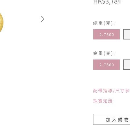
HK$3,784
總重(克):
2.7600
金重(克):
2.7600
配帶指導/尺寸
珠寶知識
加入購