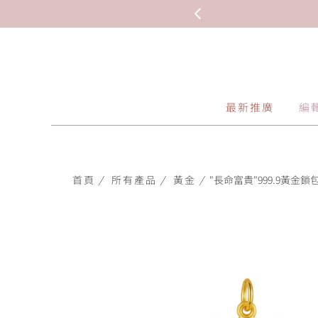
最新推廣
編
首頁
/
所有產品
/
黃金
/
"長命富貴"999.9黃金鎖包-i