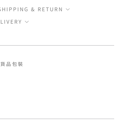
IPPING & RETURN
LIVERY
貨品包裝