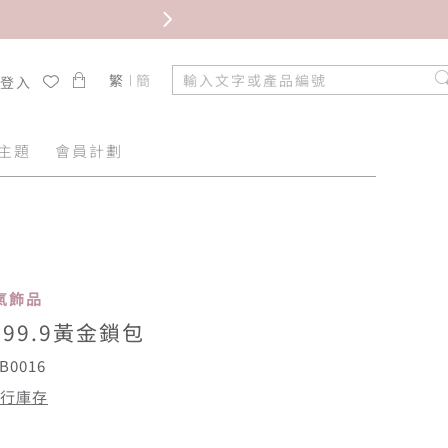
限時免
繁
簡
/登入
主題
會員計劃
 人氣飾品
99.9黃金鎖包
B0016
行庫存