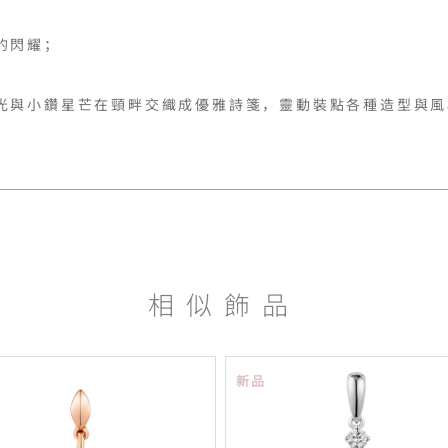
閃耀；

光與小鑽星芒在頸畔交織成優雅詩箋，靈動裝點各種造型與風
相似飾品
新品