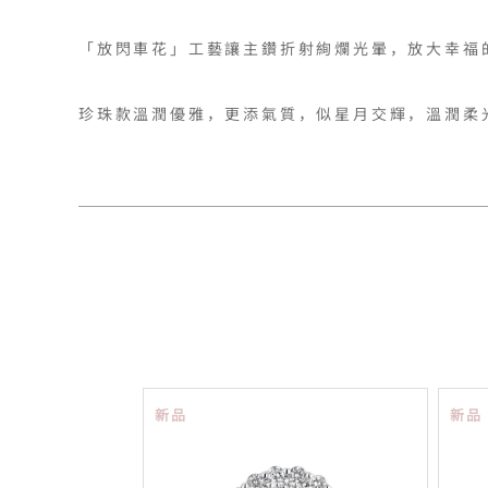
「放閃車花」工藝讓主鑽折射絢爛光暈，放大幸福的
珍珠款溫潤優雅，更添氣質，似星月交輝，溫潤柔
新品
新品