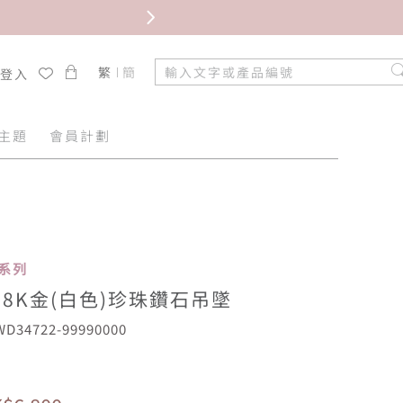
限時免
繁
簡
/登入
主題
會員計劃
嫁系列
18K金(白色)珍珠鑽石吊墜
D34722-99990000