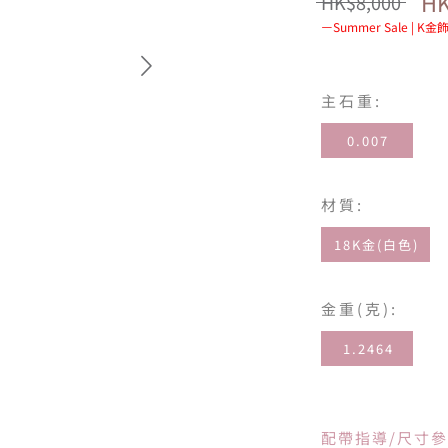
HK
HK$8,000
Summer Sale | 
主石重:
0.007
材質:
18K金(白色)
金重(克):
1.2464
配帶指導/尺寸