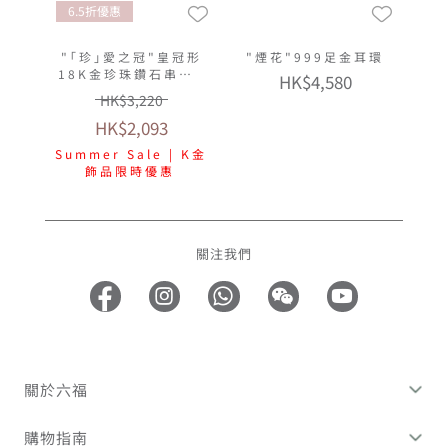
6.5折優惠
"｢珍｣愛之冠"皇冠形
"煙花"999足金耳環
18K金珍珠鑽石串飾-
HK$4,580
多色選擇
HK$3,220
HK$2,093
Summer Sale | K金
飾品限時優惠
關注我們
關於六福
購物指南