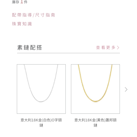
1
庫存
件
配帶指導/尺寸指南
珠寶知識
素鏈配搭
查看更多
意大利18K金(白色)O字頸
意大利18K金(黃色)蕭邦頸
意
鏈
鏈