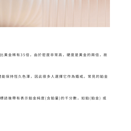
。鉑金比黃金稀有35倍，由於密度非常高，硬度是黃金的兩倍，故
洗禮能保持恆久色澤，因此很多人選擇它作為婚戒。常見的鉑金
誌後帶有表示鉑金純度(含鉑量)的千分數，如鉑(鉑金) 或