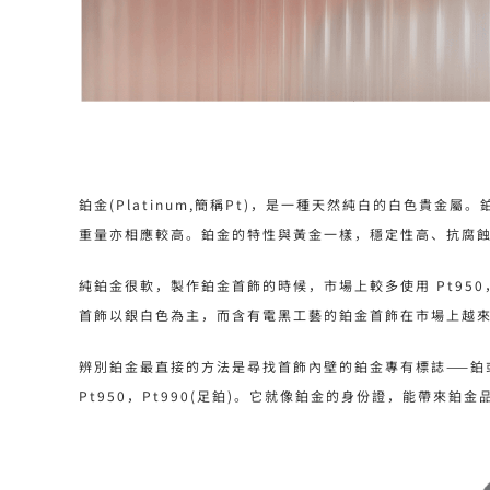
鉑金(Platinum,簡稱Pt)，是一種天然純白的白色貴金
重量亦相應較高。鉑金的特性與黃金一樣，穩定性高、抗腐
純鉑金很軟，製作鉑金首飾的時候，市場上較多使用 Pt95
首飾以銀白色為主，而含有電黑工藝的鉑金首飾在市場上越
辨別鉑金最直接的方法是尋找首飾內壁的鉑金專有標誌——鉑或
Pt950，Pt990(足鉑)。它就像鉑金的身份證，能帶來鉑