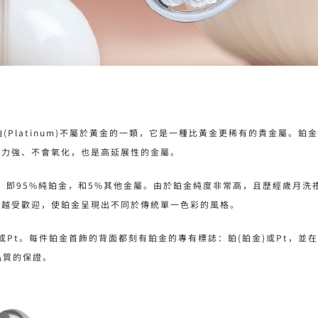
屬。鉑(Platinum)不屬於黃金的一類，它是一種比黃金更稀有的貴金屬
蝕力強、不會氧化，也是高延展性的金屬。
0，即95%純鉑金，和5%其他金屬。由於鉑金純度非常高，且歷經歲月
來越受歡迎，使鉑金呈現出不同於傳統單一色彩的風格。
Pt。每件鉑金首飾的背面都刻有鉑金的專有標誌：鉑(鉑金)或Pt，並在標
金品質的保證。