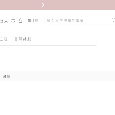
限時免
繁
簡
/登入
主題
會員計劃
純銀