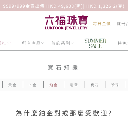
9999/999金賣出價 HKD 49,638(両)| HKD 1,326.2(克)
每日金價
註冊
輯推介
所有產品
首飾系列
特色
寶石知識
黃金
K金
鉑金
翡翠
寶石
珍珠
為什麼鉑金對戒那麼受歡迎?