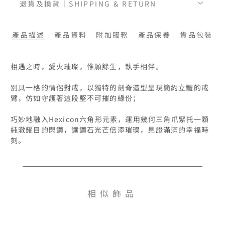
退貨及換貨｜SHIPPING & RETURN
產品描述
產品資料
附加服務
產品保養
貨品包裝
相遇之時，愛火璀璨，惟願餘生，執手相伴。

別具一格的情侶對戒，以獨特的劍脊造型呈現簡約立體的戒
臂，仿如守護著這段堅不可摧的緣份；

巧妙地融入Hexicon六角形元素，運用幾何三角爪緊托一顆
純澈耀目的閃鑽，讓鑽石光芒倍添璀璨，見證滿滿的幸福時
刻。
相似飾品