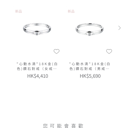
新品
新品
"心動水滴"18K金(白
"心動水滴"18K金(白
色)鑽石對戒（女戒窄
色)鑽石對戒（男戒窄
版）
版）
HK$4,410
HK$5,690
您可能會喜歡