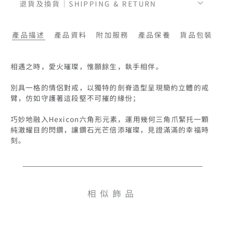
退貨及換貨｜SHIPPING & RETURN
產品描述
產品資料
附加服務
產品保養
貨品包裝
相遇之時，愛火璀璨，惟願餘生，執手相伴。

別具一格的情侶對戒，以獨特的劍脊造型呈現簡約立體的戒
臂，仿如守護著這段堅不可摧的緣份；

巧妙地融入Hexicon六角形元素，運用幾何三角爪緊托一顆
純澈耀目的閃鑽，讓鑽石光芒倍添璀璨，見證滿滿的幸福時
刻。
相似飾品