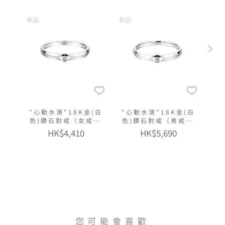
新品
新品
"心動水滴"18K金(白
"心動水滴"18K金(白
色)鑽石對戒（女戒窄
色)鑽石對戒（男戒窄
版）
版）
HK$4,410
HK$5,690
您可能會喜歡