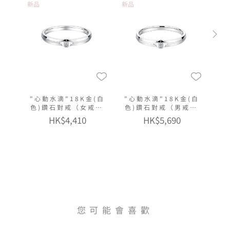
新品
新品
"心動水滴"18K金(白
"心動水滴"18K金(白
色)鑽石對戒（女戒窄
色)鑽石對戒（男戒窄
版）
版）
HK$4,410
HK$5,690
您可能會喜歡