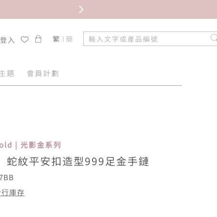
限時免
繁
簡
/登入
主題
會員計劃
Gold | 光影金系列
”蛇紋平安扣造型999足金手鏈
7BB
分行庫存