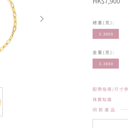
HK$7,900
總重(克):
3.3800
金重(克):
3.3800
配帶指導/尺寸
珠寶知識
同款產品