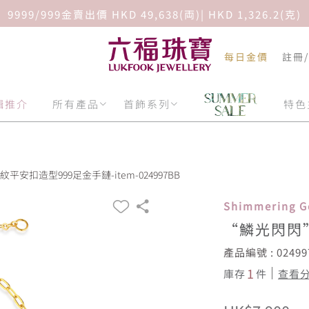
9999/999金賣出價 HKD 49,638(両)| HKD 1,326.2(克)
每日金價
註冊
輯推介
所有產品
首飾系列
特色
安扣造型999足金手鏈-item-024997BB
Shimmering 
“鱗光閃閃
產品編號 : 02499
1
庫存
件
查看