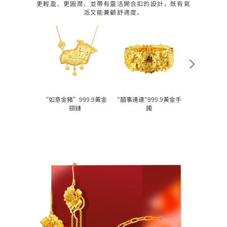
更輕盈、更圓潤、並帶有靈活開合扣的設計，既有氣
派又能兼顧舒適度。
“如意金豬”999.9黃金
"囍事連連"999.9黃金手
頸鏈
鐲