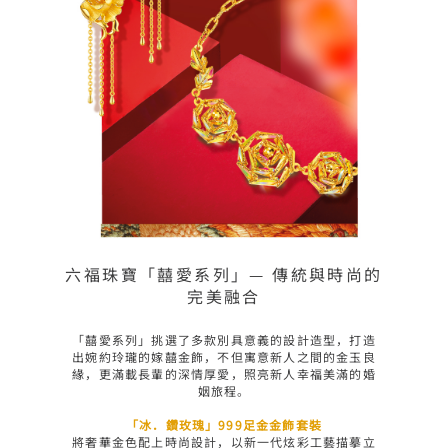
六福珠寶「囍愛系列」— 傳統與時尚的
完美融合
「囍愛系列」
挑選了多款別具意義的設計造型，打造
出婉約玲瓏的嫁囍金飾，不但寓意新人之間的金玉良
緣，更滿載長輩的深情厚愛，照亮新人幸福美滿的婚
姻旅程。

「冰．鑽玫瑰」999足金金飾套裝
將奢華金色配上時尚設計，以新一代炫彩工藝描摹立