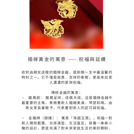
婚嫁黃金的寓意 —— 祝福與延續
收到由親友送贈的婚嫁金器，是新娘一生中最溫馨的
時刻之一。它不僅是高貴、吉祥的象徵，更是來自家
人濃濃的愛與祝福。

傳統金器的寓意：

•	龍鳳鈪： 龍鳳呈祥，佳偶天成。這是婚嫁金器中
最重要的主角，象徵著新人婚姻美滿、琴瑟和鳴。由
男女家長輩贈予，代表著對新人的認可與祝福。

•	金豬牌（頸鏈）： 寓意「珠圓玉潤」，祝福一對
新人開枝散葉、兒孫滿堂、生活富足。掛著一串串小
豬的設計，更是充滿了對未來家庭生活的美好期盼。
