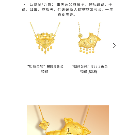
•	四點金/九寶： 由男家父母贈予，包括頸鏈、手
鏈、耳環、戒指等，代表著新人將被視如己出，一生
“如意金豬”999.9黃金
“如意金豬”999.9黃金
頸鏈
頸鏈(豬牌)