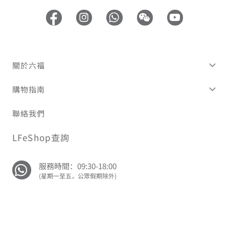
值」的禮物，承載著你對媽
石鑄造的精緻婚戒，讓你輕
媽的感謝與祝福。今年，讓
易找到心儀的婚戒。
我們用一份不朽的心意，照
亮媽媽的笑容。
關於六福
購物指南
聯絡我們
LFeShop查詢
服務時間：09:30-18:00
(星期一至五，公眾假期除外)