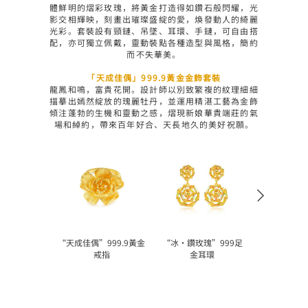
體鮮明的熠彩玫瑰，將黃金打造得如鑽石般閃耀，光
影交相輝映，刻畫出璀璨盛綻的愛，煥發動人的綺麗
光彩。套裝設有頸鏈、吊墜、耳環、手鏈，可自由搭
配，亦可獨立佩戴，靈動裝點各種造型與風格，簡約
而不失華美。

「天成佳偶」999.9黃金金飾套裝
龍鳳和鳴，富貴花開。設計師以別致繁複的紋理細細
描摹出嫣然綻放的瑰麗牡丹，並運用精湛工藝為金飾
傾注蓬勃的生機和靈動之感，熠現新娘華貴端莊的氣
場和綽約，帶來百年好合、天長地久的美好祝願。
“天成佳偶”999.9黃金
“冰‧鑽玫瑰”999足
戒指
金耳環