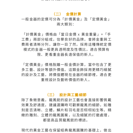
（二）	金價計算
一般金器的定價可分為「計價黃金」及「定價黃金」
兩大類別：

「計價黃金」價格由「當日金價 x 黃金重量」+「手
工費」兩部分組成，信譽良好的品牌，會將金重與工
費兩者清晰分列，讓你一目了然。採用這種傳統定價
模式的金器一般更具透明度及性價比，適合預算有
限、更看重金器長遠保值的新人。

「定價黃金」價格脫離一般金價計算，當中包含了更
多工藝、設計等額外價值。這類金飾採用更精巧細膩
的設計及工藝，將價值體現在金器的細節裡，適合更
重視設計及藝術價值的新人。

（三）	設計與工藝細節 
除了象徵意義，龍鳳鈪的設計工藝也會直接影響佩戴
效果及舒適度。建議選購時可觀察龍鳳的細節，如雕
刻是否清晰、立體，鱗片和羽毛是否栩栩如生等。精
緻的雕刻、立體的龍鳳圖案，以及細膩的打磨處理，
都是高品質龍鳳鈪的標誌。

現代的黃金工藝在保留經典龍鳳圖騰的基礎上，做出