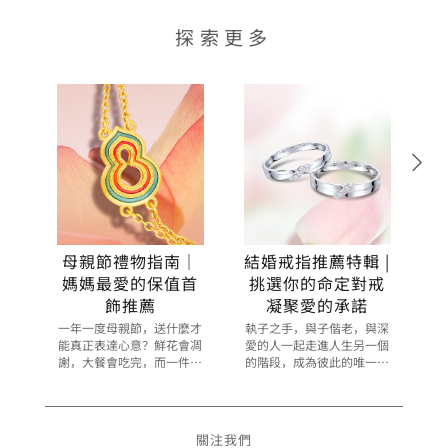
探索更多
母親節禮物指南｜
結婚戒指推薦特輯 |
媽媽最愛的保值首
挑選你的命定對戒
飾推薦
凝聚愛的承諾
一年一度母親節，送什麼才
執子之手，與子偕老，與深
能真正表達心意？鮮花會凋
愛的人一起走進人生另一個
謝，大餐會吃完，而一件精
的階段，成為彼此的唯一，
心挑選的首飾，能讓媽媽在
是多麼浪漫的事。而一枚婚
每一天的佩戴中，都感受到
戒更是你們愛情的永恆見
你的愛。華麗高貴的黃金首
證，象徵著一生一世的承
飾，不僅是點綴在頸間、腕
諾。以下為大家甄選多款採
關注我們
上的美麗，更是一份「會增
用18K金、鉑金或黃金與鑽