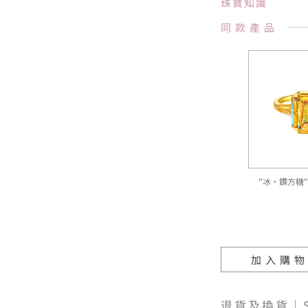
珠寶知識
同款產品
"冰·鑽方糖"
加入購
退貨及換貨｜SH