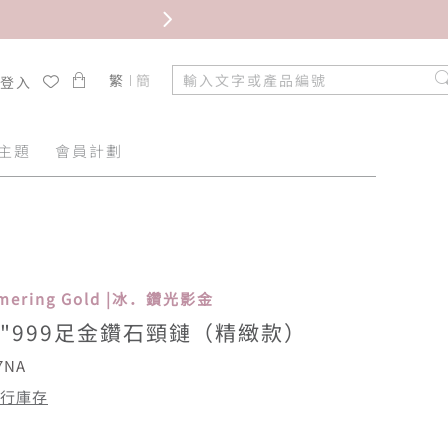
限時免
繁
簡
/登入
主題
會員計劃
immering Gold |冰．鑽光影金
"999足金鑽石頸鏈（精緻款）
7NA
行庫存