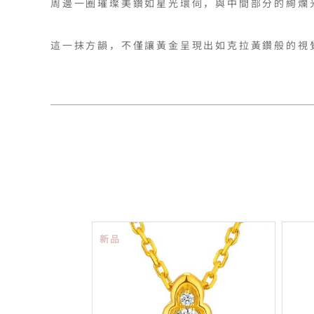
周邊一圈璀璨美鑽如星光環伺，與中間部分的絢爛
這一抹方韻，不僅讓黃金呈現出如克拉黃鑽般的視
新品