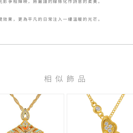
光影爭相輝映，將嚴謹的線條化作詩意的柔美。

覺效果，更為平凡的日常注入一縷溫暖的光芒。
相似飾品