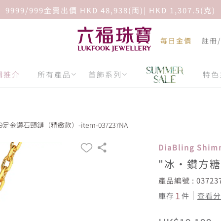
9999/999金賣出價 HKD 48,938(両)| HKD 1,307.5(克)
每日金價
註冊
輯推介
所有產品
首飾系列
特色
9足金鑽石頸鏈（精緻款）-item-037237NA
DiaBling Sh
"冰·鑽方糖
產品編號 : 03723
1
庫存
件
查看分