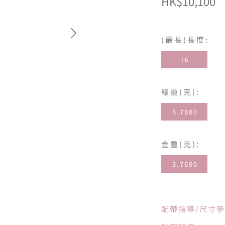
HK$10,100
(最長)長度:
16
總重(克):
3.7800
金重(克):
3.7600
配帶指導/尺寸