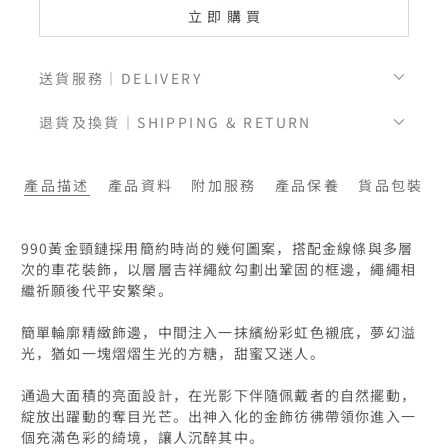
立即購買
送貨服務｜DELIVERY
退貨及換貨｜SHIPPING & RETURN
產品描述
產品資料
附加服務
產品保養
貨品包裝
990黃金頸鏈採用簡約時尚的幾何圖案，搭配金線條與多層
次的車花裝飾，以層層吉祥繩紋勾劃出鞏固的框邊，繩繩相
繼祈願後代平安繁榮。

簡單輪廓精緻飾邊，中間注入一抹繽紛彩虹色襯底，夢幻溢
光，猶如一塊熠熠生光的方糖，甜蜜又迷人。

通過大面積的亮面設計，在光影下伴隨佩戴者的自然擺動，
綻放出躍動的奪目光芒。出神入化的金飾彷彿帶領你進入一