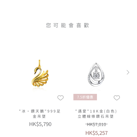
您可能會喜歡
7.5折優惠
"冰‧鑽天鵝"999足
"遇愛"18K金(白色)
金吊墜
立體線條鑽石吊墜
HK$5,790
HK$7,010
HK$5,257