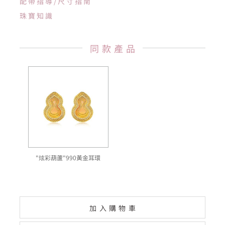
配帶指導/尺寸指南
珠寶知識
同款產品
"炫彩葫蘆"990黃金耳環
加入購物車