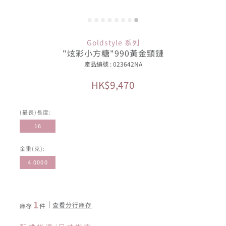
Goldstyle 系列
"炫彩小方糖"990黃金頸鏈
產品編號 : 023642NA
HK$9,470
(最長)長度:
16
金重(克):
4.0000
1
查看分行庫存
庫存
件