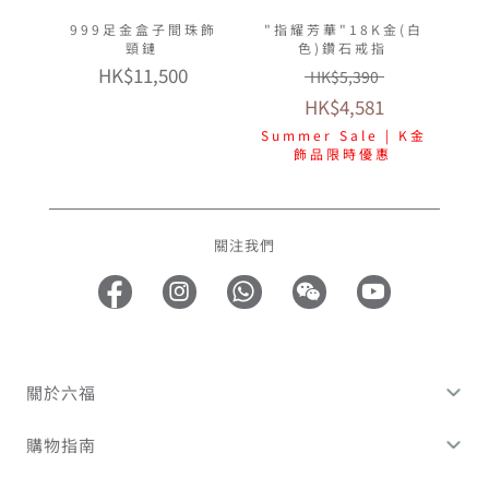
999足金盒子間珠飾
"指耀芳華"18K金(白
頸鏈
色)鑽石戒指
HK$11,500
HK$5,390
HK$4,581
Summer Sale | K金
飾品限時優惠
關注我們
關於六福
購物指南