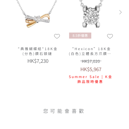
8.5折優惠
"典雅蝴蝶結"18K金
“Hexicon”18K金
(分色)鑽石頸鏈
(白色)立體長方爪鑽石
頸鏈(放閃車花工藝)
HK$7,230
HK$7,020
HK$5,967
Summer Sale | K金
飾品限時優惠
您可能會喜歡