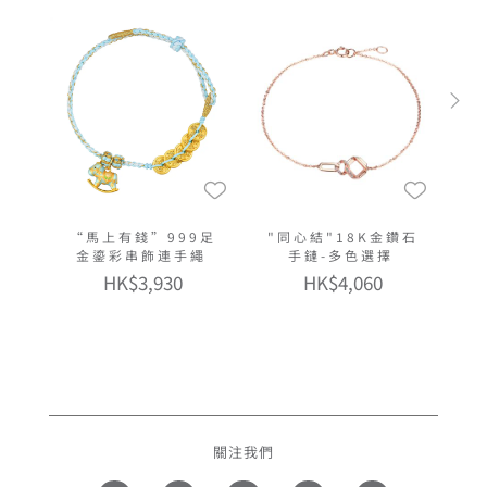
“馬上有錢”999足
"同心結"18K金鑽石
金鎏彩串飾連手繩
手鏈-多色選擇
HK$3,930
HK$4,060
關注我們