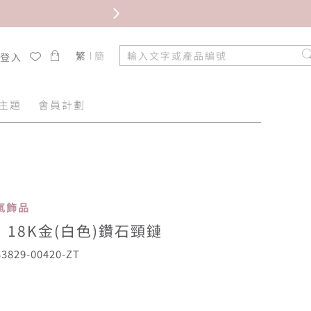
限時免
繁
簡
/登入
主題
會員計劃
 人氣飾品
18K金(白色)鑽石頸鏈
829-00420-ZT