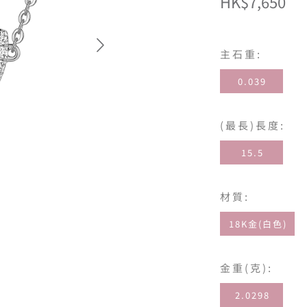
HK$7,650
主石重:
0.039
(最長)長度:
15.5
材質:
18K金(白色)
金重(克):
2.0298