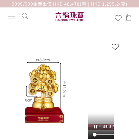
9999/999金賣出價 HKD 48,478(両)| HKD 1,295.2(克)